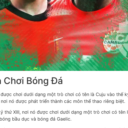
n Chơi Bóng Đá
ược chơi dưới dạng một trò chơi có tên là Cuju vào thế kỷ
ơi nó được phát triển thành các môn thể thao riêng biệt.
thứ XIII, nơi nó được chơi dưới dạng một trò chơi có tên l
bóng bầu dục và bóng đá Gaelic.