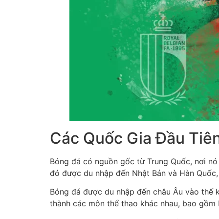
Các Quốc Gia Đầu Tiê
Bóng đá có nguồn gốc từ Trung Quốc, nơi nó đ
đó được du nhập đến Nhật Bản và Hàn Quốc, n
Bóng đá được du nhập đến châu Âu vào thế kỷ 
thành các môn thể thao khác nhau, bao gồm 