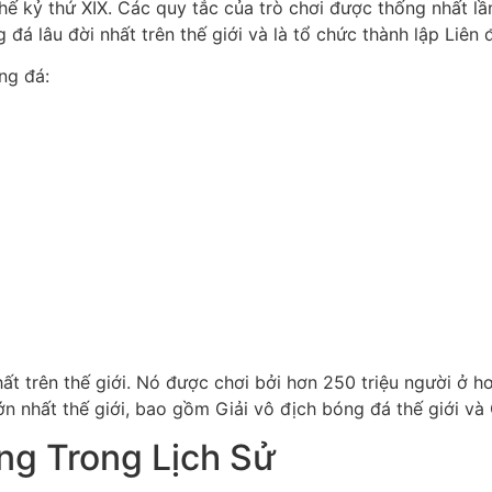
hế kỷ thứ XIX. Các quy tắc của trò chơi được thống nhất l
 đá lâu đời nhất trên thế giới và là tổ chức thành lập Liê
ng đá:
ất trên thế giới. Nó được chơi bởi hơn 250 triệu người ở h
ớn nhất thế giới, bao gồm Giải vô địch bóng đá thế giới và
ng Trong Lịch Sử