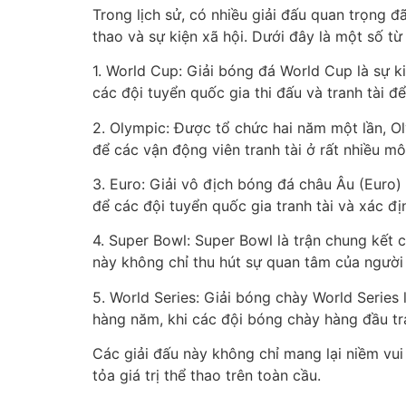
Trong lịch sử, có nhiều giải đấu quan trọng
thao và sự kiện xã hội. Dưới đây là một số từ
1. World Cup: Giải bóng đá World Cup là sự ki
các đội tuyển quốc gia thi đấu và tranh tài đ
2. Olympic: Được tổ chức hai năm một lần, Oly
để các vận động viên tranh tài ở rất nhiều m
3. Euro: Giải vô địch bóng đá châu Âu (Euro)
để các đội tuyển quốc gia tranh tài và xác địn
4. Super Bowl: Super Bowl là trận chung kết 
này không chỉ thu hút sự quan tâm của ngườ
5. World Series: Giải bóng chày World Serie
hàng năm, khi các đội bóng chày hàng đầu tra
Các giải đấu này không chỉ mang lại niềm vui
tỏa giá trị thể thao trên toàn cầu.