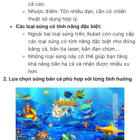
cá cao.
Nhược điểm: Tốn nhiều đạn, cần có chiến
thuật sử dụng hợp lý.
Các loại súng có tính năng đặc biệt:
Ngoài hai loại súng trên, Kubet còn cung cấp
các loại súng có tính năng đặc biệt như đóng
băng cá, bắn tia laser, bắn đạn chùm…
Những loại súng này có thể giúp bạn tăng
khả năng bắn hạ cá và nhận được nhiều xu
hơn.
2. Lựa chọn súng bắn cá phù hợp với từng tình huống