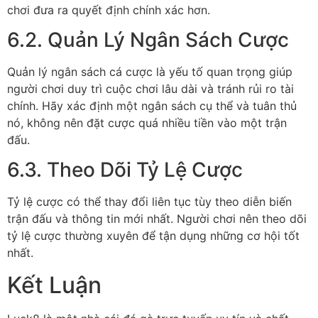
chơi đưa ra quyết định chính xác hơn.
6.2. Quản Lý Ngân Sách Cược
Quản lý ngân sách cá cược là yếu tố quan trọng giúp
người chơi duy trì cuộc chơi lâu dài và tránh rủi ro tài
chính. Hãy xác định một ngân sách cụ thể và tuân thủ
nó, không nên đặt cược quá nhiều tiền vào một trận
đấu.
6.3. Theo Dõi Tỷ Lệ Cược
Tỷ lệ cược có thể thay đổi liên tục tùy theo diễn biến
trận đấu và thông tin mới nhất. Người chơi nên theo dõi
tỷ lệ cược thường xuyên để tận dụng những cơ hội tốt
nhất.
Kết Luận