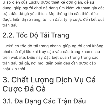
Giao diện của Luck8 được thiết kế đơn giản, dễ sử
dụng, giúp người chơi dễ dàng tìm kiếm và tham gia các
trận đấu đá gà yêu thích. Mọi thông tin cần thiết đều
được hiển thị rõ ràng, từ lịch đấu, tỷ lệ cược đến kết quả
trận đấu.
2.2. Tốc Độ Tải Trang
Luck8 có tốc độ tải trang nhanh, giúp người chơi không
phải chờ đợi lâu khi truy cập vào các trang khác nhau
trên website. Điều này đặc biệt quan trọng trong các
trận đấu đá gà, nơi mọi diễn biến đều cần được cập
nhật kịp thời.
3. Chất Lượng Dịch Vụ Cá
Cược Đá Gà
3.1. Đa Dạng Các Trận Đấu