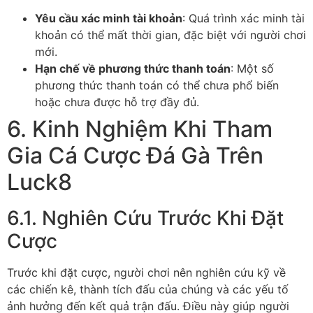
Yêu cầu xác minh tài khoản
: Quá trình xác minh tài
khoản có thể mất thời gian, đặc biệt với người chơi
mới.
Hạn chế về phương thức thanh toán
: Một số
phương thức thanh toán có thể chưa phổ biến
hoặc chưa được hỗ trợ đầy đủ.
6. Kinh Nghiệm Khi Tham
Gia Cá Cược Đá Gà Trên
Luck8
6.1. Nghiên Cứu Trước Khi Đặt
Cược
Trước khi đặt cược, người chơi nên nghiên cứu kỹ về
các chiến kê, thành tích đấu của chúng và các yếu tố
ảnh hưởng đến kết quả trận đấu. Điều này giúp người