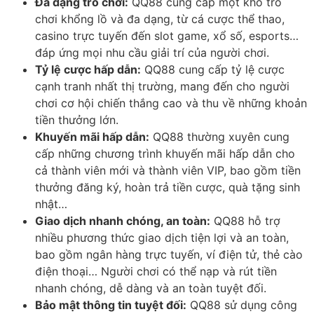
Đa dạng trò chơi:
QQ88 cung cấp một kho trò
chơi khổng lồ và đa dạng, từ cá cược thể thao,
casino trực tuyến đến slot game, xổ số, esports…
đáp ứng mọi nhu cầu giải trí của người chơi.
Tỷ lệ cược hấp dẫn:
QQ88 cung cấp tỷ lệ cược
cạnh tranh nhất thị trường, mang đến cho người
chơi cơ hội chiến thắng cao và thu về những khoản
tiền thưởng lớn.
Khuyến mãi hấp dẫn:
QQ88 thường xuyên cung
cấp những chương trình khuyến mãi hấp dẫn cho
cả thành viên mới và thành viên VIP, bao gồm tiền
thưởng đăng ký, hoàn trả tiền cược, quà tặng sinh
nhật…
Giao dịch nhanh chóng, an toàn:
QQ88 hỗ trợ
nhiều phương thức giao dịch tiện lợi và an toàn,
bao gồm ngân hàng trực tuyến, ví điện tử, thẻ cào
điện thoại… Người chơi có thể nạp và rút tiền
nhanh chóng, dễ dàng và an toàn tuyệt đối.
Bảo mật thông tin tuyệt đối:
QQ88 sử dụng công