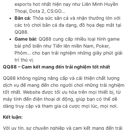
esports hot nhất hiện nay như Liên Minh Huyền
Thoại, Dota 2, CS:GO…
Bắn cá:
Thỏa sức săn cá và nhận thưởng lớn với
các trò chơi bắn cá đa dạng, đồ họa đẹp mắt tại
QQ88.
Game bài:
QQ88 cung cấp nhiều loại hình game
bài phổ biến như Tiến lên miền Nam, Poker,
Phỏm… cho bạn trải nghiệm những giây phút giải
trí thú vị.
QQ88 – Cam kết mang đến trải nghiệm tốt nhất
QQ88 không ngừng nâng cấp và cải thiện chất lượng
dịch vụ để mang đến cho người chơi những trải nghiệm
tốt nhất. Website được tối ưu hóa trên mọi thiết bị, từ
máy tính đến điện thoại di động, giúp bạn có thể dễ
dàng truy cập và tham gia cá cược mọi lúc, mọi nơi.
Kết luận:
Với uy tín, sự chuyên nghiệp và cam kết mang đến trải