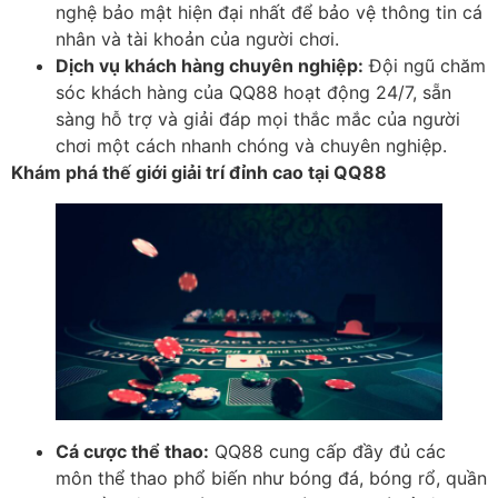
nghệ bảo mật hiện đại nhất để bảo vệ thông tin cá
nhân và tài khoản của người chơi.
Dịch vụ khách hàng chuyên nghiệp:
Đội ngũ chăm
sóc khách hàng của QQ88 hoạt động 24/7, sẵn
sàng hỗ trợ và giải đáp mọi thắc mắc của người
chơi một cách nhanh chóng và chuyên nghiệp.
Khám phá thế giới giải trí đỉnh cao tại QQ88
Cá cược thể thao:
QQ88 cung cấp đầy đủ các
môn thể thao phổ biến như bóng đá, bóng rổ, quần