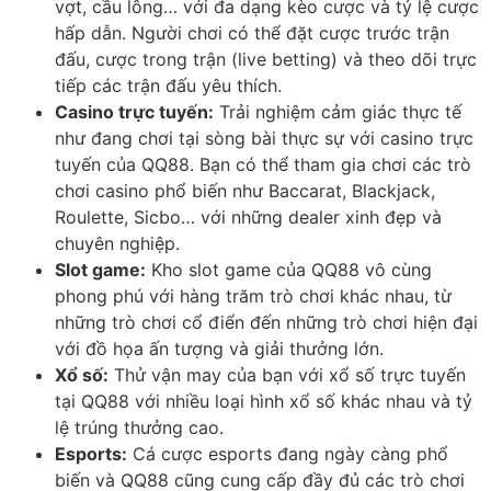
vợt, cầu lông… với đa dạng kèo cược và tỷ lệ cược
hấp dẫn. Người chơi có thể đặt cược trước trận
đấu, cược trong trận (live betting) và theo dõi trực
tiếp các trận đấu yêu thích.
Casino trực tuyến:
Trải nghiệm cảm giác thực tế
như đang chơi tại sòng bài thực sự với casino trực
tuyến của QQ88. Bạn có thể tham gia chơi các trò
chơi casino phổ biến như Baccarat, Blackjack,
Roulette, Sicbo… với những dealer xinh đẹp và
chuyên nghiệp.
Slot game:
Kho slot game của QQ88 vô cùng
phong phú với hàng trăm trò chơi khác nhau, từ
những trò chơi cổ điển đến những trò chơi hiện đại
với đồ họa ấn tượng và giải thưởng lớn.
Xổ số:
Thử vận may của bạn với xổ số trực tuyến
tại QQ88 với nhiều loại hình xổ số khác nhau và tỷ
lệ trúng thưởng cao.
Esports:
Cá cược esports đang ngày càng phổ
biến và QQ88 cũng cung cấp đầy đủ các trò chơi