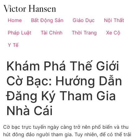
Chuyển
đến
nội
Home
Bất Động Sản
Giáo Dục
Nội Thất
dung
Pháp Luật
Tài Chính
Thời Trang
Xe Cộ
Y Tế
Khám Phá Thế Giới
Cờ Bạc: Hướng Dẫn
Đăng Ký Tham Gia
Nhà Cái
Cờ bạc trực tuyến ngày càng trở nên phổ biến và thu
hút đông đảo người tham gia. Tuy nhiên, để có thể trải