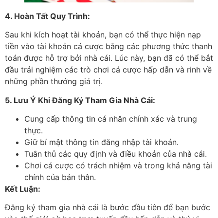
4. Hoàn Tất Quy Trình:
Sau khi kích hoạt tài khoản, bạn có thể thực hiện nạp
tiền vào tài khoản cá cược bằng các phương thức thanh
toán được hỗ trợ bởi nhà cái. Lúc này, bạn đã có thể bắt
đầu trải nghiệm các trò chơi cá cược hấp dẫn và rinh về
những phần thưởng giá trị.
5. Lưu Ý Khi Đăng Ký Tham Gia Nhà Cái:
Cung cấp thông tin cá nhân chính xác và trung
thực.
Giữ bí mật thông tin đăng nhập tài khoản.
Tuân thủ các quy định và điều khoản của nhà cái.
Chơi cá cược có trách nhiệm và trong khả năng tài
chính của bản thân.
Kết Luận:
Đăng ký tham gia nhà cái là bước đầu tiên để bạn bước