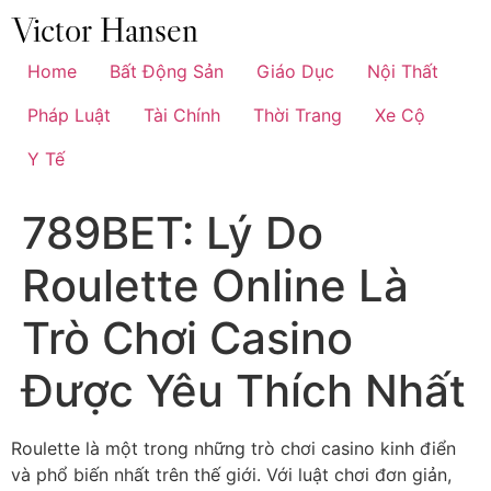
Chuyển
đến
nội
Home
Bất Động Sản
Giáo Dục
Nội Thất
dung
Pháp Luật
Tài Chính
Thời Trang
Xe Cộ
Y Tế
789BET: Lý Do
Roulette Online Là
Trò Chơi Casino
Được Yêu Thích Nhất
Roulette là một trong những trò chơi casino kinh điển
và phổ biến nhất trên thế giới. Với luật chơi đơn giản,