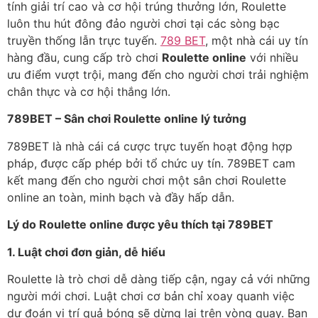
tính giải trí cao và cơ hội trúng thưởng lớn, Roulette
luôn thu hút đông đảo người chơi tại các sòng bạc
truyền thống lẫn trực tuyến.
789 BET
, một nhà cái uy tín
hàng đầu, cung cấp trò chơi
Roulette online
với nhiều
ưu điểm vượt trội, mang đến cho người chơi trải nghiệm
chân thực và cơ hội thắng lớn.
789BET – Sân chơi Roulette online lý tưởng
789BET là nhà cái cá cược trực tuyến hoạt động hợp
pháp, được cấp phép bởi tổ chức uy tín. 789BET cam
kết mang đến cho người chơi một sân chơi Roulette
online an toàn, minh bạch và đầy hấp dẫn.
Lý do Roulette online được yêu thích tại 789BET
1. Luật chơi đơn giản, dễ hiểu
Roulette là trò chơi dễ dàng tiếp cận, ngay cả với những
người mới chơi. Luật chơi cơ bản chỉ xoay quanh việc
dự đoán vị trí quả bóng sẽ dừng lại trên vòng quay. Bạn