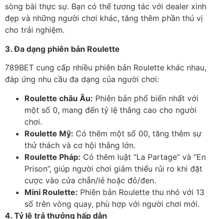
sòng bài thực sự. Bạn có thể tương tác với dealer xinh
đẹp và những người chơi khác, tăng thêm phần thú vị
cho trải nghiệm.
3. Đa dạng phiên bản Roulette
789BET cung cấp nhiều phiên bản Roulette khác nhau,
đáp ứng nhu cầu đa dạng của người chơi:
Roulette châu Âu:
Phiên bản phổ biến nhất với
một số 0, mang đến tỷ lệ thắng cao cho người
chơi.
Roulette Mỹ:
Có thêm một số 00, tăng thêm sự
thử thách và cơ hội thắng lớn.
Roulette Pháp:
Có thêm luật “La Partage” và “En
Prison”, giúp người chơi giảm thiểu rủi ro khi đặt
cược vào cửa chẵn/lẻ hoặc đỏ/đen.
Mini Roulette:
Phiên bản Roulette thu nhỏ với 13
số trên vòng quay, phù hợp với người chơi mới.
4. Tỷ lệ trả thưởng hấp dẫn