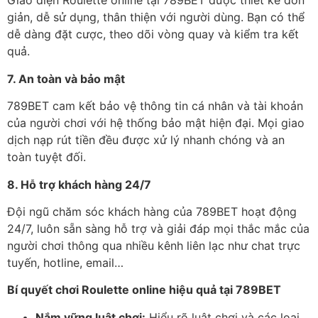
Giao diện Roulette online tại 789BET được thiết kế đơn
giản, dễ sử dụng, thân thiện với người dùng. Bạn có thể
dễ dàng đặt cược, theo dõi vòng quay và kiểm tra kết
quả.
7. An toàn và bảo mật
789BET cam kết bảo vệ thông tin cá nhân và tài khoản
của người chơi với hệ thống bảo mật hiện đại. Mọi giao
dịch nạp rút tiền đều được xử lý nhanh chóng và an
toàn tuyệt đối.
8. Hỗ trợ khách hàng 24/7
Đội ngũ chăm sóc khách hàng của 789BET hoạt động
24/7, luôn sẵn sàng hỗ trợ và giải đáp mọi thắc mắc của
người chơi thông qua nhiều kênh liên lạc như chat trực
tuyến, hotline, email…
Bí quyết chơi Roulette online hiệu quả tại 789BET
Nắm vững luật chơi:
Hiểu rõ luật chơi và các loại