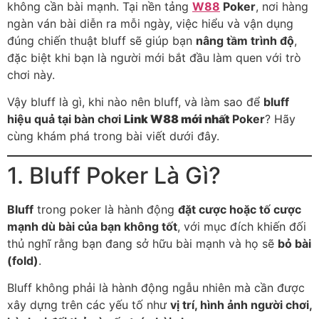
không cần bài mạnh. Tại nền tảng
W88
Poker
, nơi hàng
ngàn ván bài diễn ra mỗi ngày, việc hiểu và vận dụng
đúng chiến thuật bluff sẽ giúp bạn
nâng tầm trình độ
,
đặc biệt khi bạn là người mới bắt đầu làm quen với trò
chơi này.
Vậy bluff là gì, khi nào nên bluff, và làm sao để
bluff
hiệu quả tại bàn chơi
Link W88 mới nhất
Poker
? Hãy
cùng khám phá trong bài viết dưới đây.
1. Bluff Poker Là Gì?
Bluff
trong poker là hành động
đặt cược hoặc tố cược
mạnh dù bài của bạn không tốt
, với mục đích khiến đối
thủ nghĩ rằng bạn đang sở hữu bài mạnh và họ sẽ
bỏ bài
(fold)
.
Bluff không phải là hành động ngẫu nhiên mà cần được
xây dựng trên các yếu tố như
vị trí, hình ảnh người chơi,