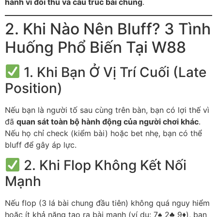
hành vi đối thủ và cấu trúc bài chung
.
2. Khi Nào Nên Bluff? 3 Tình
Huống Phổ Biến Tại W88
1. Khi Bạn Ở Vị Trí Cuối (Late
Position)
Nếu bạn là người tố sau cùng trên bàn, bạn có lợi thế vì
đã
quan sát toàn bộ hành động của người chơi khác
.
Nếu họ chỉ check (kiểm bài) hoặc bet nhẹ, bạn có thể
bluff để gây áp lực.
2. Khi Flop Không Kết Nối
Mạnh
Nếu flop (3 lá bài chung đầu tiên) không quá nguy hiểm
hoặc ít khả năng tạo ra bài mạnh (ví dụ: 7♠ 2♣ 9♦), bạn