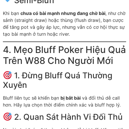
Semi-Bluff
Khi bạn
chưa có bài mạnh nhưng đang chờ bài
, như chờ
sảnh (straight draw) hoặc thùng (flush draw), bạn cược
để tăng pot và gây áp lực, nhưng vẫn có cơ hội thực sự
tạo bài mạnh ở turn hoặc river.
4. Mẹo Bluff Poker Hiệu Quả
Trên W88 Cho Người Mới
1. Đừng Bluff Quá Thường
Xuyên
Bluff liên tục sẽ khiến bạn
bị bắt bài
và đối thủ dễ call
hơn. Hãy lựa chọn thời điểm chính xác và bluff hợp lý.
2. Quan Sát Hành Vi Đối Thủ