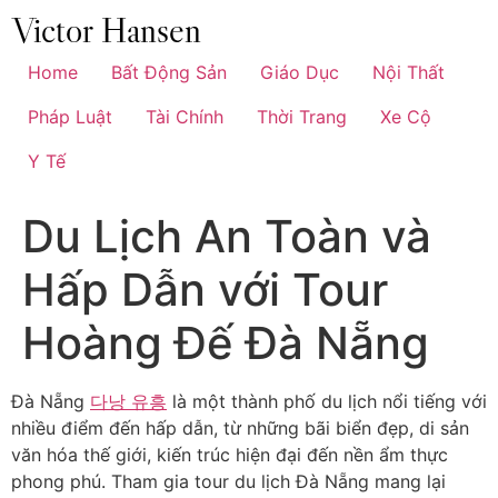
Chuyển
đến
nội
Home
Bất Động Sản
Giáo Dục
Nội Thất
dung
Pháp Luật
Tài Chính
Thời Trang
Xe Cộ
Y Tế
Du Lịch An Toàn và
Hấp Dẫn với Tour
Hoàng Đế Đà Nẵng
Đà Nẵng
다낭 유흥
là một thành phố du lịch nổi tiếng với
nhiều điểm đến hấp dẫn, từ những bãi biển đẹp, di sản
văn hóa thế giới, kiến trúc hiện đại đến nền ẩm thực
phong phú. Tham gia tour du lịch Đà Nẵng mang lại