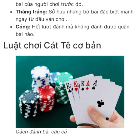
bài của người chơi trước đó.
Thắng trắng:
Sở hữu những bộ bài đặc biệt mạnh
ngay từ đầu ván chơi.
Cóng:
Hết lượt đánh mà không đánh được quân
bài nào.
Luật chơi Cát Tê cơ bản
Cách đánh bài câu cá