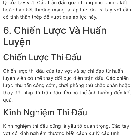
lý của tay vợt. Các trận đấu quan trọng như chung kết
hoặc bán kết thường mang lại áp lực lớn, và tay vợt cần
có tinh thần thép để vượt qua áp lực này.
6. Chiến Lược Và Huấn
Luyện
Chiến Lược Thi Đấu
Chiến lược thi đấu của tay vợt và sự chỉ đạo từ huấn
luyện viên có thể thay đổi cục diện trận đấu. Các chiến
lược như tấn công sớm, chơi phòng thủ chắc chắn hoặc
thay đổi nhịp độ trận đấu đều có thể ảnh hưởng đến kết
quả.
Kinh Nghiệm Thi Đấu
Kinh nghiệm thi đấu cũng là yếu tố quan trọng. Các tay
vợt có kinh nghiệm thường biết cách xử lý các tình