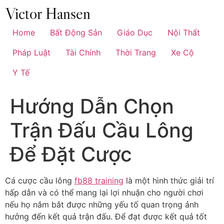
Chuyển
đến
nội
Home
Bất Động Sản
Giáo Dục
Nội Thất
dung
Pháp Luật
Tài Chính
Thời Trang
Xe Cộ
Y Tế
Hướng Dẫn Chọn
Trận Đấu Cầu Lông
Để Đặt Cược
Cá cược cầu lông
fb88 training
là một hình thức giải trí
hấp dẫn và có thể mang lại lợi nhuận cho người chơi
nếu họ nắm bắt được những yếu tố quan trọng ảnh
hưởng đến kết quả trận đấu. Để đạt được kết quả tốt