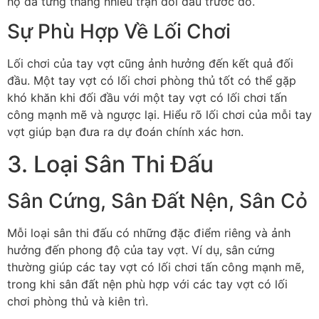
họ đã từng thắng nhiều trận đối đầu trước đó.
Sự Phù Hợp Về Lối Chơi
Lối chơi của tay vợt cũng ảnh hưởng đến kết quả đối
đầu. Một tay vợt có lối chơi phòng thủ tốt có thể gặp
khó khăn khi đối đầu với một tay vợt có lối chơi tấn
công mạnh mẽ và ngược lại. Hiểu rõ lối chơi của mỗi tay
vợt giúp bạn đưa ra dự đoán chính xác hơn.
3. Loại Sân Thi Đấu
Sân Cứng, Sân Đất Nện, Sân Cỏ
Mỗi loại sân thi đấu có những đặc điểm riêng và ảnh
hưởng đến phong độ của tay vợt. Ví dụ, sân cứng
thường giúp các tay vợt có lối chơi tấn công mạnh mẽ,
trong khi sân đất nện phù hợp với các tay vợt có lối
chơi phòng thủ và kiên trì.