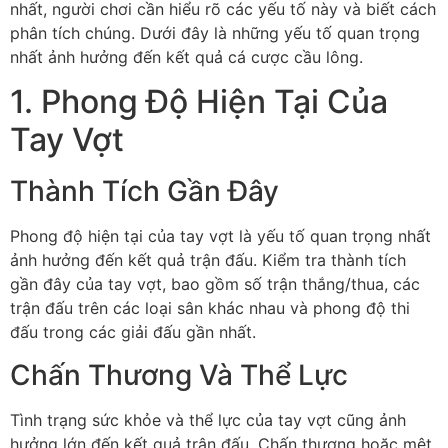
nhất, người chơi cần hiểu rõ các yếu tố này và biết cách
phân tích chúng. Dưới đây là những yếu tố quan trọng
nhất ảnh hưởng đến kết quả cá cược cầu lông.
1. Phong Độ Hiện Tại Của
Tay Vợt
Thành Tích Gần Đây
Phong độ hiện tại của tay vợt là yếu tố quan trọng nhất
ảnh hưởng đến kết quả trận đấu. Kiểm tra thành tích
gần đây của tay vợt, bao gồm số trận thắng/thua, các
trận đấu trên các loại sân khác nhau và phong độ thi
đấu trong các giải đấu gần nhất.
Chấn Thương Và Thể Lực
Tình trạng sức khỏe và thể lực của tay vợt cũng ảnh
hưởng lớn đến kết quả trận đấu. Chấn thương hoặc mệt