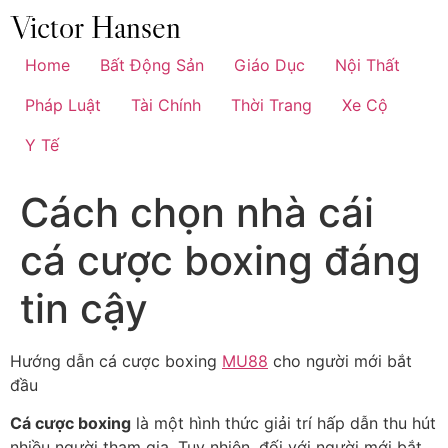
Chuyển
đến
nội
Home
Bất Động Sản
Giáo Dục
Nội Thất
dung
Pháp Luật
Tài Chính
Thời Trang
Xe Cộ
Y Tế
Cách chọn nhà cái
cá cược boxing đáng
tin cậy
Hướng dẫn cá cược boxing
MU88
cho người mới bắt
đầu
Cá cược boxing
là một hình thức giải trí hấp dẫn thu hút
nhiều người tham gia. Tuy nhiên, đối với người mới bắt