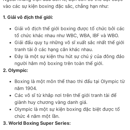
vào các sự kiện boxing đặc sắc, chẳng hạn như:
1. Giải vô địch thế giới:
Giải vô địch thế giới boxing được tổ chức bởi các
tổ chức khác nhau như WBC, WBA, IBF và WBO.
Giải đấu quy tụ những võ sĩ xuất sắc nhất thế giới
tranh tài ở các hạng cân khác nhau.
Đây là một sự kiện thu hút sự chú ý của đông đảo
người hâm mộ boxing trên toàn thế giới.
2. Olympic:
Boxing là một môn thể thao thi đấu tại Olympic từ
năm 1904.
Các võ sĩ từ khắp nơi trên thế giới tranh tài để
giành huy chương vàng danh giá.
Olympic là một sự kiện boxing đặc biệt được tổ
chức 4 năm một lần.
3. World Boxing Super Series: