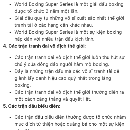
World Boxing Super Series là một giải đấu boxing
được tổ chức 2 năm một lần.
Giải đấu quy tụ những võ sĩ xuất sắc nhất thế giới
tranh tài ở các hạng cân khác nhau.
World Boxing Super Series là một sự kiện boxing
hấp dẫn với nhiều trận đấu kịch tính.
4. Các trận tranh đai vô địch thế giới:
Các trận tranh đai vô địch thế giới luôn thu hút sự
chú ý của đông đảo người hâm mộ boxing.
Đây là những trận đấu mà các võ sĩ tranh tài để
giành lấy danh hiệu cao quý nhất trong làng
boxing.
Các trận tranh đai vô địch thế giới thường diễn ra
một cách căng thẳng và quyết liệt.
5. Các trận đấu biểu diễn:
Các trận đấu biểu diễn thường được tổ chức nhằm
mục đích từ thiện hoặc quảng bá cho một sự kiện