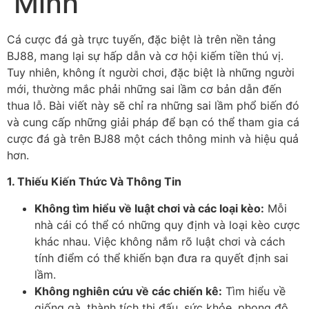
Minh
Cá cược đá gà trực tuyến, đặc biệt là trên nền tảng
BJ88, mang lại sự hấp dẫn và cơ hội kiếm tiền thú vị.
Tuy nhiên, không ít người chơi, đặc biệt là những người
mới, thường mắc phải những sai lầm cơ bản dẫn đến
thua lỗ. Bài viết này sẽ chỉ ra những sai lầm phổ biến đó
và cung cấp những giải pháp để bạn có thể tham gia cá
cược đá gà trên BJ88 một cách thông minh và hiệu quả
hơn.
1. Thiếu Kiến Thức Và Thông Tin
Không tìm hiểu về luật chơi và các loại kèo:
Mỗi
nhà cái có thể có những quy định và loại kèo cược
khác nhau. Việc không nắm rõ luật chơi và cách
tính điểm có thể khiến bạn đưa ra quyết định sai
lầm.
Không nghiên cứu về các chiến kê:
Tìm hiểu về
giống gà, thành tích thi đấu, sức khỏe, phong độ