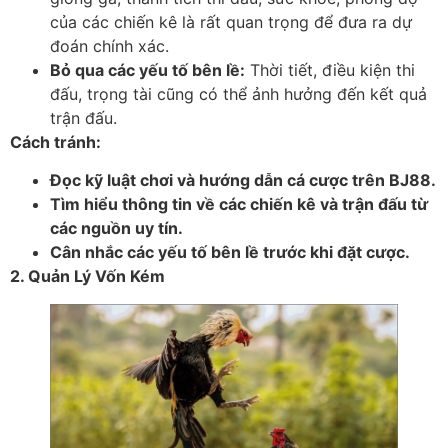
của các chiến kê là rất quan trọng để đưa ra dự
đoán chính xác.
Bỏ qua các yếu tố bên lề:
Thời tiết, điều kiện thi
đấu, trọng tài cũng có thể ảnh hưởng đến kết quả
trận đấu.
Cách tránh:
Đọc kỹ luật chơi và hướng dẫn cá cược trên BJ88.
Tìm hiểu thông tin về các chiến kê và trận đấu từ
các nguồn uy tín.
Cân nhắc các yếu tố bên lề trước khi đặt cược.
2. Quản Lý Vốn Kém