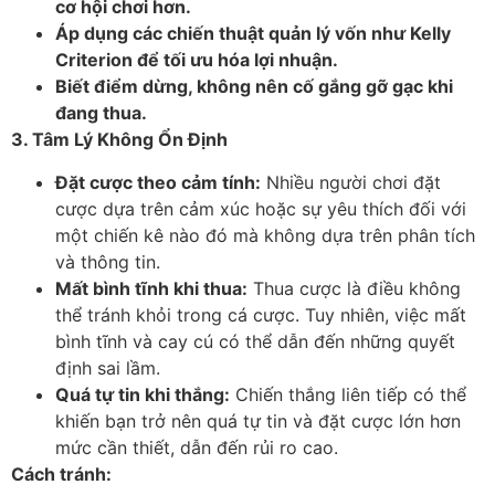
cơ hội chơi hơn.
Áp dụng các chiến thuật quản lý vốn như Kelly
Criterion để tối ưu hóa lợi nhuận.
Biết điểm dừng, không nên cố gắng gỡ gạc khi
đang thua.
3. Tâm Lý Không Ổn Định
Đặt cược theo cảm tính:
Nhiều người chơi đặt
cược dựa trên cảm xúc hoặc sự yêu thích đối với
một chiến kê nào đó mà không dựa trên phân tích
và thông tin.
Mất bình tĩnh khi thua:
Thua cược là điều không
thể tránh khỏi trong cá cược. Tuy nhiên, việc mất
bình tĩnh và cay cú có thể dẫn đến những quyết
định sai lầm.
Quá tự tin khi thắng:
Chiến thắng liên tiếp có thể
khiến bạn trở nên quá tự tin và đặt cược lớn hơn
mức cần thiết, dẫn đến rủi ro cao.
Cách tránh: