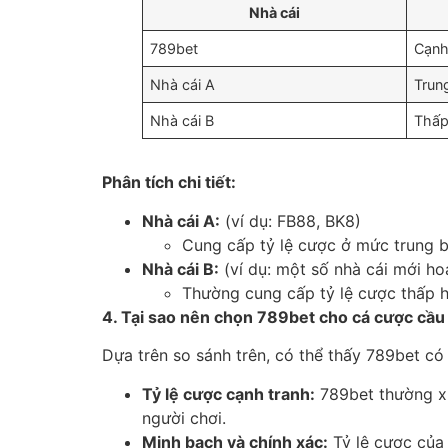
Nhà cái
789bet
Cạnh
Nhà cái A
Trun
Nhà cái B
Thấ
Phân tích chi tiết:
Nhà cái A:
(ví dụ: FB88, BK8)
Cung cấp tỷ lệ cược ở mức trung b
Nhà cái B:
(ví dụ: một số nhà cái mới h
Thường cung cấp tỷ lệ cược thấp hơ
4. Tại sao nên chọn 789bet cho cá cược cầu
Dựa trên so sánh trên, có thể thấy 789bet có
Tỷ lệ cược cạnh tranh:
789bet thường xuy
người chơi.
Minh bạch và chính xác:
Tỷ lệ cược của