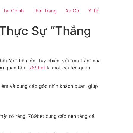
Tài Chính
Thời Trang
Xe Cộ
Y Tế
 Thực Sự “Thắng
i “ăn” tiền lớn. Tuy nhiên, với “ma trận” nhà
uôn quan tâm.
789bet
là một cái tên quen
c điểm và cung cấp góc nhìn khách quan, giúp
 mật rõ ràng. 789bet cung cấp nền tảng cá