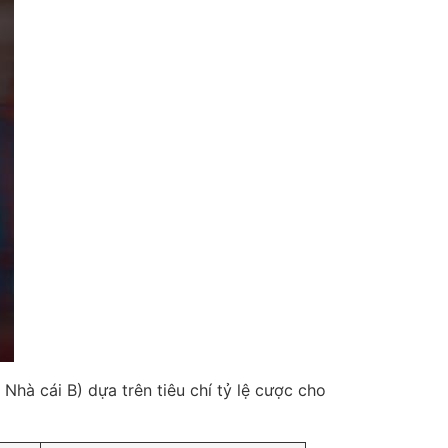
Nhà cái B) dựa trên tiêu chí tỷ lệ cược cho