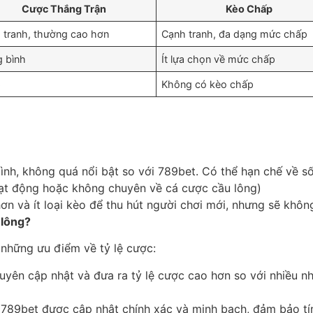
Cược Thắng Trận
Kèo Chấp
 tranh, thường cao hơn
Cạnh tranh, đa dạng mức chấp
g bình
Ít lựa chọn về mức chấp
p
Không có kèo chấp
ình, không quá nổi bật so với 789bet. Có thể hạn chế về 
oạt động hoặc không chuyên về cá cược cầu lông)
n và ít loại kèo để thu hút người chơi mới, nhưng sẽ không 
 lông?
 những ưu điểm về tỷ lệ cược:
ên cập nhật và đưa ra tỷ lệ cược cao hơn so với nhiều nhà
 789bet được cập nhật chính xác và minh bạch, đảm bảo tí