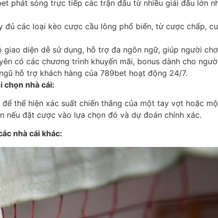
t phát sóng trực tiếp các trận đấu từ nhiều giải đấu lớn nh
đủ các loại kèo cược cầu lông phổ biến, từ cược chấp, cư
giao diện dễ sử dụng, hỗ trợ đa ngôn ngữ, giúp người chơi
ên có các chương trình khuyến mãi, bonus dành cho người
ngũ hỗ trợ khách hàng của 789bet hoạt động 24/7.
i chọn nhà cái:
a để thể hiện xác suất chiến thắng của một tay vợt hoặc một
ớn nếu đặt cược vào lựa chọn đó và dự đoán chính xác.
các nhà cái khác: