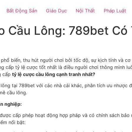
Bất Động Sản
Giáo Dục
Nội Thất
Pháp Luật
o Cầu Lông: 789bet Có
ổ biến, thu hút người chơi bởi tốc độ, sự kịch tính và cơ hộ
ung cấp tỷ lệ cược tốt nhất là điều người chơi thông minh l
ng cấp
tỷ lệ cược cầu lông cạnh tranh nhất?
ầu lông tại 789bet với các nhà cái khác, phân tích ưu nhượ
mê cầu lông.
ên nghiệp:
u, được cấp phép hoạt động hợp pháp và có chính sách bảo
ểm nổi bật: