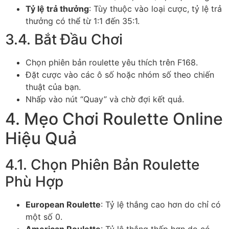
Tỷ lệ trả thưởng
: Tùy thuộc vào loại cược, tỷ lệ trả
thưởng có thể từ 1:1 đến 35:1.
3.4. Bắt Đầu Chơi
Chọn phiên bản roulette yêu thích trên F168.
Đặt cược vào các ô số hoặc nhóm số theo chiến
thuật của bạn.
Nhấp vào nút “Quay” và chờ đợi kết quả.
4. Mẹo Chơi Roulette Online
Hiệu Quả
4.1. Chọn Phiên Bản Roulette
Phù Hợp
European Roulette
: Tỷ lệ thắng cao hơn do chỉ có
một số 0.
American Roulette
: Tỷ lệ thắng thấp hơn do có