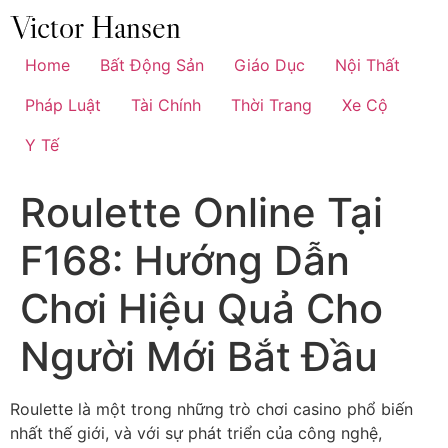
Chuyển
đến
nội
Home
Bất Động Sản
Giáo Dục
Nội Thất
dung
Pháp Luật
Tài Chính
Thời Trang
Xe Cộ
Y Tế
Roulette Online Tại
F168: Hướng Dẫn
Chơi Hiệu Quả Cho
Người Mới Bắt Đầu
Roulette là một trong những trò chơi casino phổ biến
nhất thế giới, và với sự phát triển của công nghệ,