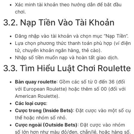
Xác minh tài khoản theo hướng dẫn để bắt đầu
chơi.
3.2. Nạp Tiền Vào Tài Khoản
Đăng nhập vào tài khoản và chọn mục “Nạp Tiền”.
Lựa chọn phương thức thanh toán phù hợp (ví điện
tử, chuyển khoản ngân hàng, thẻ cào).
Nhập số tiền muốn nạp và hoàn tất giao dịch.
3.3. Tìm Hiểu Luật Chơi Roulette
Bàn quay roulette
: Gồm các số từ 0 đến 36 (đối
với European Roulette) hoặc thêm số 00 (đối với
American Roulette).
Các loại cược
:
Cược trong (Inside Bets)
: Đặt cược vào một số cụ
thể hoặc nhóm số nhỏ.
Cược ngoài (Outside Bets)
: Đặt cược vào nhóm
số lớn hơn như màu đỏ/đen, chẵn/lẻ, hoặc hàng số.