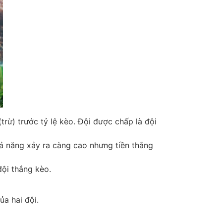
trừ) trước tỷ lệ kèo. Đội được chấp là đội
hả năng xảy ra càng cao nhưng tiền thắng
ội thắng kèo.
ủa hai đội.