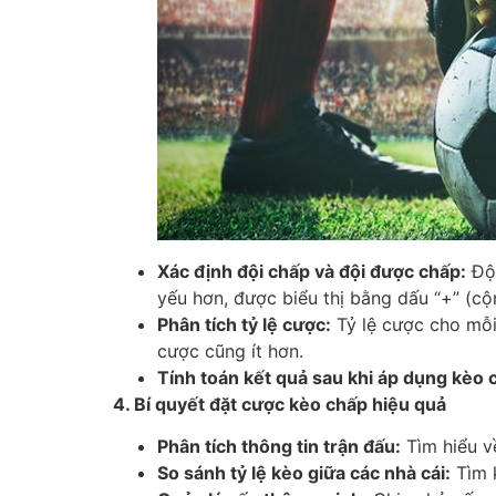
Xác định đội chấp và đội được chấp:
Đội
yếu hơn, được biểu thị bằng dấu “+” (cộn
Phân tích tỷ lệ cược:
Tỷ lệ cược cho mỗi
cược cũng ít hơn.
Tính toán kết quả sau khi áp dụng kèo 
4. Bí quyết đặt cược kèo chấp hiệu quả
Phân tích thông tin trận đấu:
Tìm hiểu về
So sánh tỷ lệ kèo giữa các nhà cái:
Tìm k