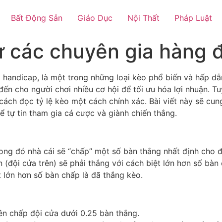
Bất Động Sản
Giáo Dục
Nội Thất
Pháp Luật
từ các chuyên gia hàng 
o handicap, là một trong những loại kèo phổ biến và hấp dẫ
đến cho người chơi nhiều cơ hội để tối ưu hóa lợi nhuận. T
cách đọc tỷ lệ kèo một cách chính xác. Bài viết này sẽ cun
 tự tin tham gia cá cược và giành chiến thắng.
rong đó nhà cái sẽ “chấp” một số bàn thắng nhất định cho 
 (đội cửa trên) sẽ phải thắng với cách biệt lớn hơn số bàn 
t lớn hơn số bàn chấp là đã thắng kèo.
ên chấp đội cửa dưới 0.25 bàn thắng.