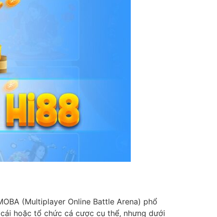
 MOBA (Multiplayer Online Battle Arena) phổ
à cái hoặc tổ chức cá cược cụ thể, nhưng dưới