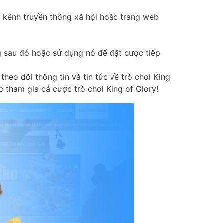
c kênh truyền thông xã hội hoặc trang web
g sau đó hoặc sử dụng nó để đặt cược tiếp
heo dõi thông tin và tin tức về trò chơi King
 tham gia cá cược trò chơi King of Glory!