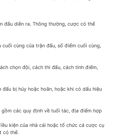
ận đấu diễn ra. Thông thường, cược có thể
 cuối cùng của trận đấu, số điểm cuối cùng,
ch chọn đội, cách thi đấu, cách tính điểm,
n đấu bị hủy hoặc hoãn, hoặc khi có dấu hiệu
o gồm các quy định về tuổi tác, địa điểm hợp
điều kiện của nhà cái hoặc tổ chức cá cược cụ
 có thể.