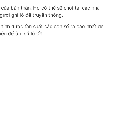
của bản thân. Họ có thể sẽ chơi tại các nhà
gười ghi lô đề truyền thống.
 tính được tần suất các con số ra cao nhất để
iện để ôm số lô đề.