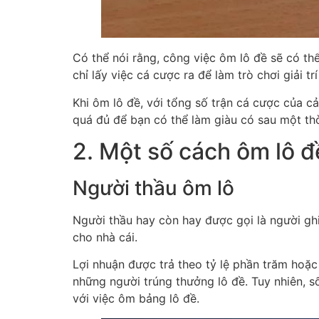
Có thể nói rằng, công việc ôm lô đề sẽ có th
chỉ lấy việc cá cược ra để làm trò chơi giải 
Khi ôm lô đề, với tổng số trận cá cược của c
quá đủ để bạn có thể làm giàu có sau một thờ
2. Một số cách ôm lô 
Người thầu ôm lô
Người thầu hay còn hay được gọi là người ghi
cho nhà cái.
Lợi nhuận được trả theo tỷ lệ phần trăm hoặc
những người trúng thưởng lô đề. Tuy nhiên, 
với việc ôm bảng lô đề.