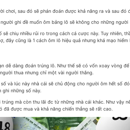
ời chơi, sau đó sẽ phán đoán được khả năng ra và sau đó 
, người ghi đề muốn ôm bảng lô sẽ không cho những người 
ố sẽ chiụ nhiều rủi ro trong cách cá cược này. Tuy nhiên, 
ợ, đây cũng là 1 cách ôm lô hiệu quả nhưng khá mạo hiểm bạ
n dễ dàng đoán trúng lô. Như thế sẽ có vốn xoay vòng để t
 người thua nhưng chỉ một vài người thắng.
ố và lúc này nhà cái sẽ chủ động cho người ôm hết số đó
n ghi những số này.
 trúng mà còn thu lãi đc từ những nhà cái khác. Như vậy n
đó đã được mua và khả năng chiến thẳng sẽ rất cao.