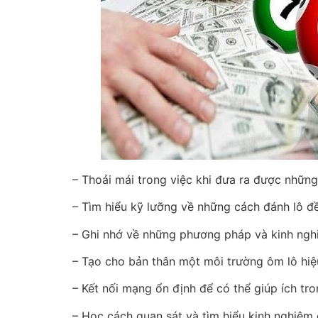
– Thoải mái trong việc khi đưa ra được những
– Tìm hiểu kỹ lưỡng về những cách đánh lô đề
– Ghi nhớ về những phương pháp và kinh ngh
– Tạo cho bản thân một môi trường ôm lô hiệ
– Kết nối mạng ổn định để có thể giúp ích tr
– Học cách quan sát và tìm hiểu kinh nghiệm