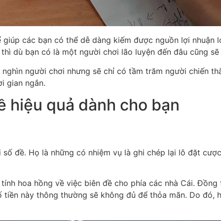
ể giúp các bạn có thể dễ dàng kiếm được nguồn lợi nhuận l
trí thì dù bạn có là một người chơi lão luyện đến đâu cũng s
ả nghìn người chơi nhưng sẽ chỉ có tầm trăm người chiến thắ
i gian ngắn.
đề hiệu quả dành cho bạn
 số đề. Họ là những có nhiệm vụ là ghi chép lại lô đặt cư
 tính hoa hồng về việc biên đề cho phía các nhà Cái. Đồng 
số tiền này thông thường sẽ không đủ để thỏa mãn. Do đó, 