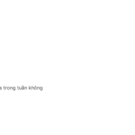
ra trong tuần không