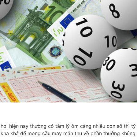
chơi hiện nay thường có tâm lý ôm càng nhiều con số thì tỷ
n kha khá để mong cầu may mắn thu về phần thưởng khủng.