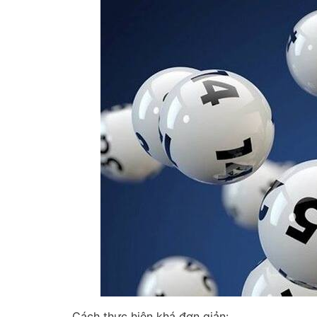
Cách thực hiện khá đơn giản: