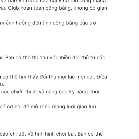
óa và bảo vệ trước các nguy cơ tấn công mạng.
Macau Club hoàn toàn công bằng, không có gian
 làm ảnh hưởng đến tính công bằng của trò
ớc
. Bạn có thể thi đấu với nhiều đối thủ từ các
 có thể tìm thấy đối thủ mọi lúc mọi nơi. Điều
u.
i các chiến thuật và nâng cao kỹ năng chơi
có cơ hội để mở rộng mạng lưới giao lưu.
 chi tiết về tình hình chơi bài. Bạn có thể