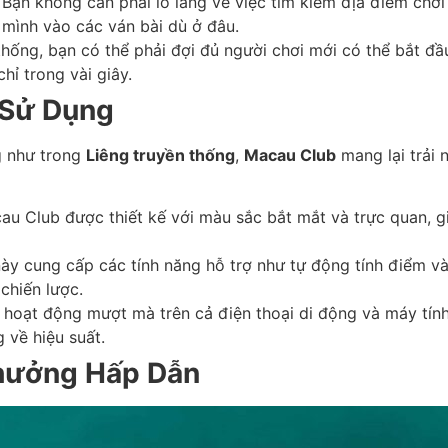
: Bạn không cần phải lo lắng về việc tìm kiếm địa điểm chơi
 mình vào các ván bài dù ở đâu.
 thống, bạn có thể phải đợi đủ người chơi mới có thể bắt đ
hỉ trong vài giây.
 Sử Dụng
g như trong
Liêng truyền thống
,
Macau Club
mang lại trải 
au Club được thiết kế với màu sắc bắt mắt và trực quan, g
này cung cấp các tính năng hỗ trợ như tự động tính điểm và
chiến lược.
 hoạt động mượt mà trên cả điện thoại di động và máy tính
 về hiệu suất.
hưởng Hấp Dẫn