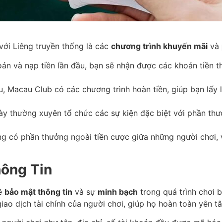
với Liêng truyền thống là các
chương trình khuyến mãi
và
hoản và nạp tiền lần đầu, bạn sẽ nhận được các khoản tiền 
u, Macau Club có các chương trình hoàn tiền, giúp bạn lấy 
ày thường xuyên tổ chức các sự kiện đặc biệt với phần thưởn
ng có phần thưởng ngoài tiền cược giữa những người chơi, 
hông Tin
về
bảo mật thông tin
và sự
minh bạch
trong quá trình chơi
giao dịch tài chính của người chơi, giúp họ hoàn toàn yên t