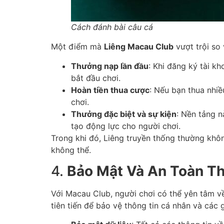
Cách đánh bài câu cá
Một điểm mà
Liêng Macau Club
vượt trội so 
Thưởng nạp lần đầu
: Khi đăng ký tài k
bắt đầu chơi.
Hoàn tiền thua cược
: Nếu bạn thua nhiề
chơi.
Thưởng đặc biệt và sự kiện
: Nền tảng n
tạo động lực cho người chơi.
Trong khi đó, Liêng truyền thống thường khô
không thể.
4.
Bảo Mật Và An Toàn T
Với Macau Club, người chơi có thể yên tâm 
tiên tiến để bảo vệ thông tin cá nhân và các 