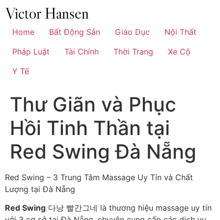
Chuyển
đến
nội
Home
Bất Động Sản
Giáo Dục
Nội Thất
dung
Pháp Luật
Tài Chính
Thời Trang
Xe Cộ
Y Tế
Thư Giãn và Phục
Hồi Tinh Thần tại
Red Swing Đà Nẵng
Red Swing – 3 Trung Tâm Massage Uy Tín và Chất
Lượng tại Đà Nẵng
Red Swing
다낭 빨간그네 là thương hiệu massage uy tín
với 3 cơ sở tại Đà Nẵng, chuyên cung cấp các dịch vụ