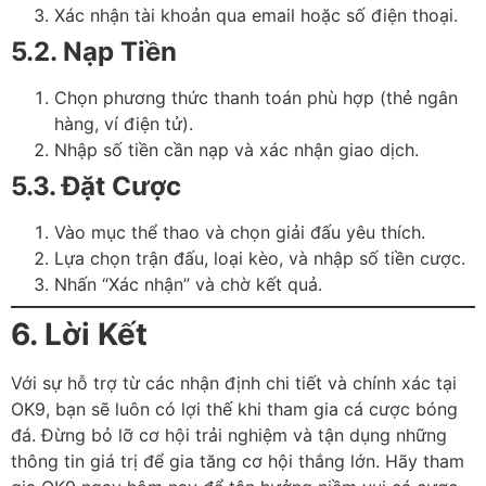
Xác nhận tài khoản qua email hoặc số điện thoại.
5.2. Nạp Tiền
Chọn phương thức thanh toán phù hợp (thẻ ngân
hàng, ví điện tử).
Nhập số tiền cần nạp và xác nhận giao dịch.
5.3. Đặt Cược
Vào mục thể thao và chọn giải đấu yêu thích.
Lựa chọn trận đấu, loại kèo, và nhập số tiền cược.
Nhấn “Xác nhận” và chờ kết quả.
6. Lời Kết
Với sự hỗ trợ từ các nhận định chi tiết và chính xác tại
OK9, bạn sẽ luôn có lợi thế khi tham gia cá cược bóng
đá. Đừng bỏ lỡ cơ hội trải nghiệm và tận dụng những
thông tin giá trị để gia tăng cơ hội thắng lớn. Hãy tham