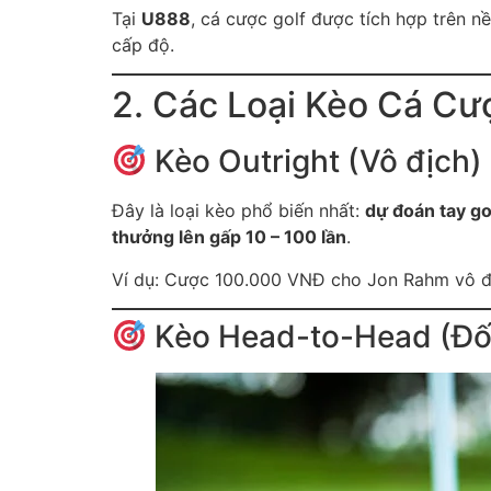
Tại
U888
, cá cược golf được tích hợp trên nề
cấp độ.
2. Các Loại Kèo Cá Cư
Kèo Outright (Vô địch)
Đây là loại kèo phổ biến nhất:
dự đoán tay gol
thưởng lên gấp 10 – 100 lần
.
Ví dụ: Cược 100.000 VNĐ cho Jon Rahm vô đị
Kèo Head-to-Head (Đố