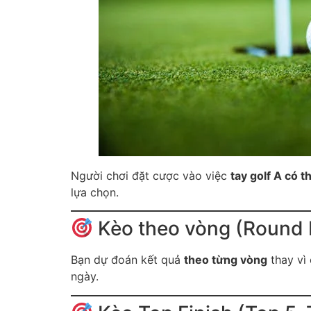
Người chơi đặt cược vào việc
tay golf A có t
lựa chọn.
Kèo theo vòng (Round 
Bạn dự đoán kết quả
theo từng vòng
thay vì 
ngày.