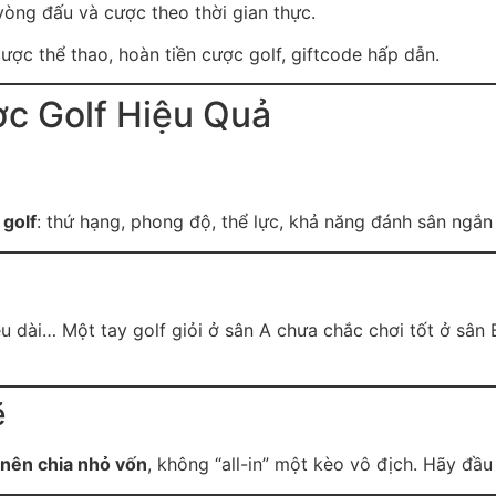
 vòng đấu và cược theo thời gian thực.
ược thể thao, hoàn tiền cược golf, giftcode hấp dẫn.
c Golf Hiệu Quả
 golf
: thứ hạng, phong độ, thể lực, khả năng đánh sân ngắn 
iều dài… Một tay golf giỏi ở sân A chưa chắc chơi tốt ở sân 
ẽ
nên chia nhỏ vốn
, không “all-in” một kèo vô địch. Hãy đầ