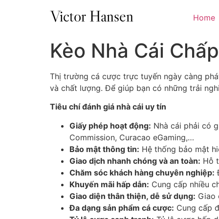
Chuyển
đến
Home
nội
dung
Kèo Nhà Cái Chấp
Thị trường cá cược trực tuyến ngày càng phát
và chất lượng. Để giúp bạn có những trải nghi
Tiêu chí đánh giá nhà cái uy tín
Giấy phép hoạt động:
Nhà cái phải có g
Commission, Curacao eGaming,…
Bảo mật thông tin:
Hệ thống bảo mật hiệ
Giao dịch nhanh chóng và an toàn:
Hỗ t
Chăm sóc khách hàng chuyên nghiệp:
Đ
Khuyến mãi hấp dẫn:
Cung cấp nhiều ch
Giao diện thân thiện, dễ sử dụng:
Giao d
Đa dạng sản phẩm cá cược:
Cung cấp đa