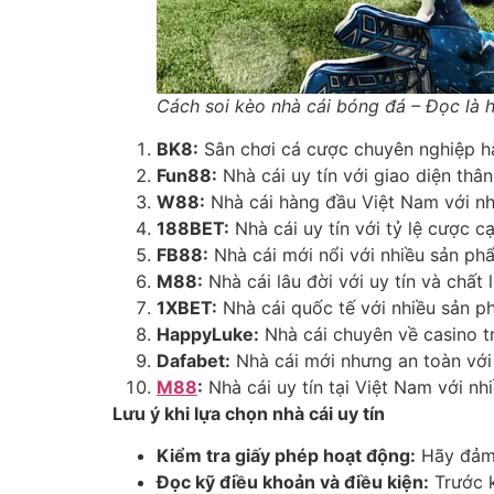
Cách soi kèo nhà cái bóng đá – Đọc là h
BK8:
Sân chơi cá cược chuyên nghiệp hà
Fun88:
Nhà cái uy tín với giao diện thâ
W88:
Nhà cái hàng đầu Việt Nam với nh
188BET:
Nhà cái uy tín với tỷ lệ cược 
FB88:
Nhà cái mới nổi với nhiều sản ph
M88:
Nhà cái lâu đời với uy tín và chất
1XBET:
Nhà cái quốc tế với nhiều sản p
HappyLuke:
Nhà cái chuyên về casino tr
Dafabet:
Nhà cái mới nhưng an toàn với
M88
:
Nhà cái uy tín tại Việt Nam với n
Lưu ý khi lựa chọn nhà cái uy tín
Kiểm tra giấy phép hoạt động:
Hãy đảm 
Đọc kỹ điều khoản và điều kiện:
Trước k