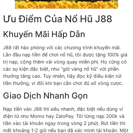
Ưu Điểm Của Nổ Hũ J88
Khuyến Mãi Hấp Dẫn
J88 rất hào phóng với các chương trình khuyến mãi.
Lần đầu nạp tiền để chơi nổ hũ, tôi được tặng 100% giá
trị nạp, cộng thêm vài vòng quay miễn phí. Họ cũng có
các sự kiện đặc biệt, như “giờ vàng nổ hũ” với phần
thưởng tăng cao. Tuy nhiên, hãy đọc kỹ điều kiện rút
tiền thưởng, vì đôi khi bạn cần chơi đủ số vòng cược.
Giao Dịch Nhanh Gọn
Nạp tiền vào J88 thì siêu nhanh, đặc biệt nếu dùng ví
điện tử như Momo hay ZaloPay. Tôi từng nạp 200k và
tiền vào tài khoản ngay trong vòng 2 phút. Rút tiền thì
mất khoảng 1-2 giờ nếu bạn đã xác minh tài khoản. Một