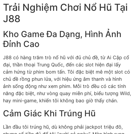
Trải Nghiệm Chơi Nổ Hũ Tại
J88
Kho Game Đa Dạng, Hình Ảnh
Đỉnh Cao
J88 có hàng trăm trò nổ hũ với đủ chủ đề, từ Ai Cập cổ
đại, thần thoại Trung Quốc, đến các slot hiện đại lấy
cảm hứng từ phim bom tấn. Tôi đặc biệt mê một slot có
chủ đề rồng phun lửa, với hiệu ứng âm thanh và hình
ảnh sống động như xem phim. Mỗi trò đều có các tính
năng đặc biệt, như vòng quay miễn phí, biểu tượng Wild,
hay mini-game, khiến tôi không bao giờ thấy chán.
Cảm Giác Khi Trúng Hũ
Lần đầu tôi trúng hũ, dù không phải jackpot triệu đô,
nhưng số tiền đủ để tôi “cười cả ngày”. Màn hình rung