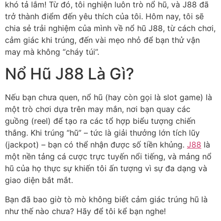
khó tả lắm! Từ đó, tôi nghiện luôn trò nổ hũ, và J88 đã
trở thành điểm đến yêu thích của tôi. Hôm nay, tôi sẽ
chia sẻ trải nghiệm của mình về nổ hũ J88, từ cách chơi,
cảm giác khi trúng, đến vài mẹo nhỏ để bạn thử vận
may mà không “cháy túi”.
Nổ Hũ J88 Là Gì?
Nếu bạn chưa quen, nổ hũ (hay còn gọi là slot game) là
một trò chơi dựa trên may mắn, nơi bạn quay các
guồng (reel) để tạo ra các tổ hợp biểu tượng chiến
thắng. Khi trúng “hũ” – tức là giải thưởng lớn tích lũy
(jackpot) – bạn có thể nhận được số tiền khủng.
J88
là
một nền tảng cá cược trực tuyến nổi tiếng, và mảng nổ
hũ của họ thực sự khiến tôi ấn tượng vì sự đa dạng và
giao diện bắt mắt.
Bạn đã bao giờ tò mò không biết cảm giác trúng hũ là
như thế nào chưa? Hãy để tôi kể bạn nghe!