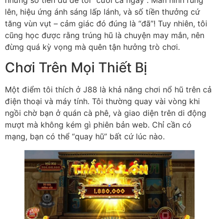
lên, hiệu ứng ánh sáng lấp lánh, và số tiền thưởng cứ
tăng vùn vụt – cảm giác đó đúng là “đã”! Tuy nhiên, tôi
cũng học được rằng trúng hũ là chuyện may mắn, nên
đừng quá kỳ vọng mà quên tận hưởng trò chơi.
Chơi Trên Mọi Thiết Bị
Một điểm tôi thích ở J88 là khả năng chơi nổ hũ trên cả
điện thoại và máy tính. Tôi thường quay vài vòng khi
ngồi chờ bạn ở quán cà phê, và giao diện trên di động
mượt mà không kém gì phiên bản web. Chỉ cần có
mạng, bạn có thể “quay hũ” bất cứ lúc nào.