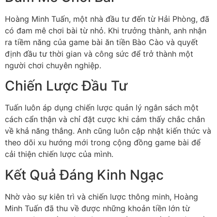
Hoàng Minh Tuấn, một nhà đầu tư đến từ Hải Phòng, đã
có đam mê chơi bài từ nhỏ. Khi trưởng thành, anh nhận
ra tiềm năng của game bài ăn tiền Bào Cào và quyết
định đầu tư thời gian và công sức để trở thành một
người chơi chuyên nghiệp.
Chiến Lược Đầu Tư
Tuấn luôn áp dụng chiến lược quản lý ngân sách một
cách cẩn thận và chỉ đặt cược khi cảm thấy chắc chắn
về khả năng thắng. Anh cũng luôn cập nhật kiến thức và
theo dõi xu hướng mới trong cộng đồng game bài để
cải thiện chiến lược của mình.
Kết Quả Đáng Kinh Ngạc
Nhờ vào sự kiên trì và chiến lược thông minh, Hoàng
Minh Tuấn đã thu về được những khoản tiền lớn từ