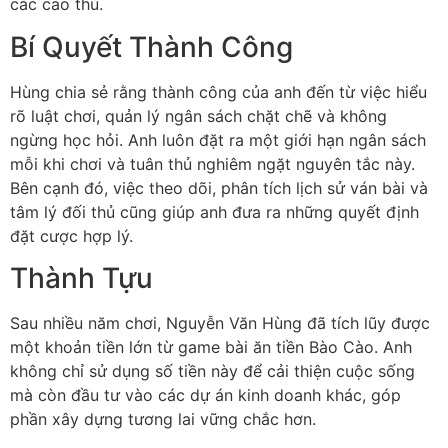
các cao thủ.
Bí Quyết Thành Công
Hùng chia sẻ rằng thành công của anh đến từ việc hiểu
rõ luật chơi, quản lý ngân sách chặt chẽ và không
ngừng học hỏi. Anh luôn đặt ra một giới hạn ngân sách
mỗi khi chơi và tuân thủ nghiêm ngặt nguyên tắc này.
Bên cạnh đó, việc theo dõi, phân tích lịch sử ván bài và
tâm lý đối thủ cũng giúp anh đưa ra những quyết định
đặt cược hợp lý.
Thành Tựu
Sau nhiều năm chơi, Nguyễn Văn Hùng đã tích lũy được
một khoản tiền lớn từ game bài ăn tiền Bào Cào. Anh
không chỉ sử dụng số tiền này để cải thiện cuộc sống
mà còn đầu tư vào các dự án kinh doanh khác, góp
phần xây dựng tương lai vững chắc hơn.