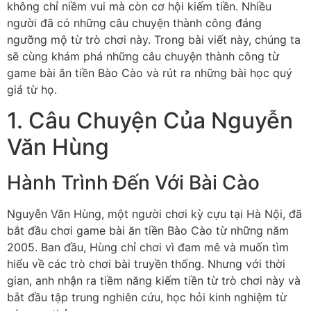
không chỉ niềm vui mà còn cơ hội kiếm tiền. Nhiều
người đã có những câu chuyện thành công đáng
ngưỡng mộ từ trò chơi này. Trong bài viết này, chúng ta
sẽ cùng khám phá những câu chuyện thành công từ
game bài ăn tiền Bào Cào và rút ra những bài học quý
giá từ họ.
1. Câu Chuyện Của Nguyễn
Văn Hùng
Hành Trình Đến Với Bài Cào
Nguyễn Văn Hùng, một người chơi kỳ cựu tại Hà Nội, đã
bắt đầu chơi game bài ăn tiền Bào Cào từ những năm
2005. Ban đầu, Hùng chỉ chơi vì đam mê và muốn tìm
hiểu về các trò chơi bài truyền thống. Nhưng với thời
gian, anh nhận ra tiềm năng kiếm tiền từ trò chơi này và
bắt đầu tập trung nghiên cứu, học hỏi kinh nghiệm từ