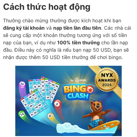
Cách thức hoạt động
Thưởng chào mừng thường được kích hoạt khi bạn
đăng ký tài khoản
và
nạp tiền lần đầu tiên
. Các nhà cái
sẽ cung cấp một khoản thưởng tương ứng với số tiền
nạp của bạn, ví dụ như
100% tiền thưởng
cho lần nạp
đầu. Điều này có nghĩa là nếu bạn nạp 50 USD, bạn sẽ
nhận được thêm 50 USD tiền thưởng để chơi bingo.