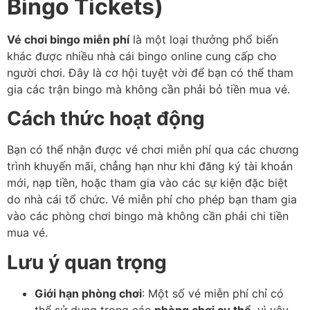
Bingo Tickets)
Vé chơi bingo miễn phí
là một loại thưởng phổ biến
khác được nhiều nhà cái bingo online cung cấp cho
người chơi. Đây là cơ hội tuyệt vời để bạn có thể tham
gia các trận bingo mà không cần phải bỏ tiền mua vé.
Cách thức hoạt động
Bạn có thể nhận được vé chơi miễn phí qua các chương
trình khuyến mãi, chẳng hạn như khi đăng ký tài khoản
mới, nạp tiền, hoặc tham gia vào các sự kiện đặc biệt
do nhà cái tổ chức. Vé miễn phí cho phép bạn tham gia
vào các phòng chơi bingo mà không cần phải chi tiền
mua vé.
Lưu ý quan trọng
Giới hạn phòng chơi
: Một số vé miễn phí chỉ có
thể sử dụng trong các
phòng chơi cụ thể
, vì vậy