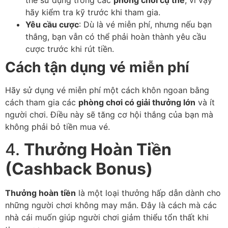
hãy kiểm tra kỹ trước khi tham gia.
Yêu cầu cược
: Dù là vé miễn phí, nhưng nếu bạn
thắng, bạn vẫn có thể phải hoàn thành yêu cầu
cược trước khi rút tiền.
Cách tận dụng vé miễn phí
Hãy sử dụng vé miễn phí một cách khôn ngoan bằng
cách tham gia các
phòng chơi có giải thưởng lớn
và ít
người chơi. Điều này sẽ tăng cơ hội thắng của bạn mà
không phải bỏ tiền mua vé.
4.
Thưởng Hoàn Tiền
(Cashback Bonus)
Thưởng hoàn tiền
là một loại thưởng hấp dẫn dành cho
những người chơi không may mắn. Đây là cách mà các
nhà cái muốn giúp người chơi giảm thiểu tổn thất khi