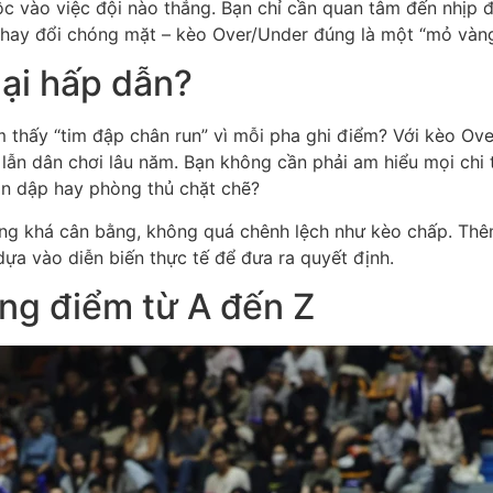
c vào việc đội nào thắng. Bạn chỉ cần quan tâm đến nhịp đ
thay đổi chóng mặt – kèo Over/Under đúng là một “mỏ vàn
lại hấp dẫn?
thấy “tim đập chân run” vì mỗi pha ghi điểm? Với kèo Over
 lẫn dân chơi lâu năm. Bạn không cần phải am hiểu mọi chi 
dồn dập hay phòng thủ chặt chẽ?
ng khá cân bằng, không quá chênh lệch như kèo chấp. Thêm 
 dựa vào diễn biến thực tế để đưa ra quyết định.
ng điểm từ A đến Z