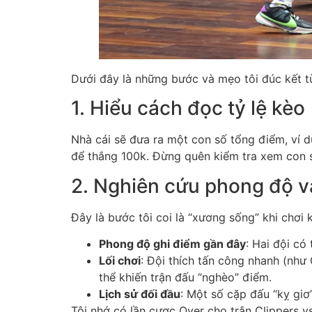
Dưới đây là những bước và mẹo tôi đúc kết t
1. Hiểu cách đọc tỷ lệ kèo
Nhà cái sẽ đưa ra một con số tổng điểm, ví d
để thắng 100k. Đừng quên kiểm tra xem con số
2. Nghiên cứu phong độ và
Đây là bước tôi coi là “xương sống” khi chơi
Phong độ ghi điểm gần đây
: Hai đội c
Lối chơi
: Đội thích tấn công nhanh (như
thể khiến trận đấu “nghèo” điểm.
Lịch sử đối đầu
: Một số cặp đấu “kỵ gi
Tôi nhớ có lần cược Over cho trận Clippers v