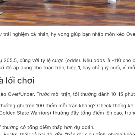
ừ trải nghiệm cá nhân, hy vọng giúp bạn nhập môn kèo Ove
ụ 205.5, cùng với tỷ lệ cược (odds). Nếu odds là -110 cho 
 đó áp dụng cho toàn trận, hiệp 1, hay chỉ quý cuối, vì mỗi
 lối chơi
 kèo Over/Under. Trước mỗi trận, tôi thường dành 10-15 phú
ó thường ghi trên 100 điểm mỗi trận không? Check thống kê
 Golden State Warriors) thường đẩy tổng điểm lên cao, tron
ơ” thường có tổng điểm thấp hơn dự đoán.
s. Bucks, thấy cả hai đội đều “bắn rổ” siêu đỉnh, nhưng kh