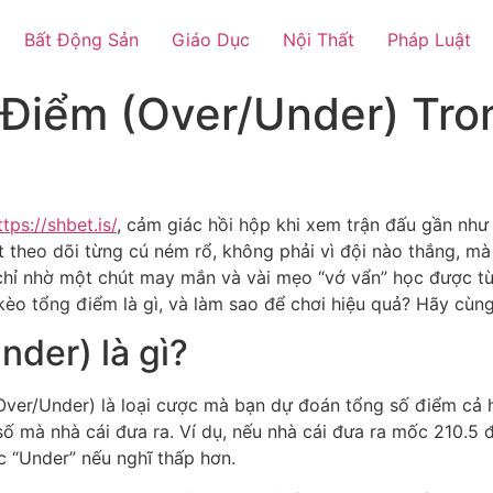
Bất Động Sản
Giáo Dục
Nội Thất
Pháp Luật
 Điểm (Over/Under) Tr
ttps://shbet.is/
, cảm giác hồi hộp khi xem trận đấu gần như
theo dõi từng cú ném rổ, không phải vì đội nào thắng, mà 
 chỉ nhờ một chút may mắn và vài mẹo “vớ vẩn” học được từ
kèo tổng điểm là gì, và làm sao để chơi hiệu quả? Hãy cùng 
der) là gì?
 Over/Under) là loại cược mà bạn dự đoán tổng số điểm cả 
ố mà nhà cái đưa ra. Ví dụ, nếu nhà cái đưa ra mốc 210.5 đ
c “Under” nếu nghĩ thấp hơn.