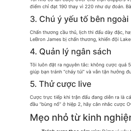
điểm chỉ đạt 190 thay vì 220 như dự đoán. Bà
3. Chú ý yếu tố bên ngoài
Chấn thương cầu thủ, lịch thi đấu dày đặc, h
LeBron James bị chấn thương, khiến đội Lakers
4. Quản lý ngân sách
Tôi luôn đặt ra nguyên tắc: không cược quá 5%
giúp bạn tránh “cháy túi” và vẫn tận hưởng đ
5. Thử cược live
Cược trực tiếp khi trận đấu đang diễn ra là c
đầu “bùng nổ” ở hiệp 2, hãy cân nhắc cược Ov
Mẹo nhỏ từ kinh nghiệ