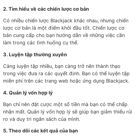
2. Tìm hiểu về các chiến lược cơ bản
Có nhiều chiến lược Blackjack khác nhau, nhưng chiến
lược cơ bản là một điểm khởi đầu tốt. Chiến lược cơ
bản cung cấp cho bạn hướng dẫn về những việc cần
làm trong các tình huống cụ thể.
3. Luyện tập thường xuyên
Càng luyện tập nhiều, bạn càng trở nên thành thạo
trong việc đưa ra các quyết định. Bạn có thể luyện tập
miễn phí trên các trang web hoặc ứng dụng Blackjack.
4. Quản lý vốn hợp lý
Bạn chỉ nên đặt cược một số tiền mà bạn có thể chấp
nhận mất. Quản lý vốn hợp lý sẽ giúp bạn giảm thiểu rủi
ro và duy trì ngân sách của mình.
5. Theo dõi các kết quả của bạn