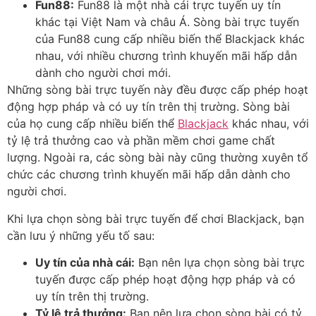
Fun88:
Fun88 là một nhà cái trực tuyến uy tín
khác tại Việt Nam và châu Á. Sòng bài trực tuyến
của Fun88 cung cấp nhiều biến thể Blackjack khác
nhau, với nhiều chương trình khuyến mãi hấp dẫn
dành cho người chơi mới.
Những sòng bài trực tuyến này đều được cấp phép hoạt
động hợp pháp và có uy tín trên thị trường. Sòng bài
của họ cung cấp nhiều biến thể
Blackjack
khác nhau, với
tỷ lệ trả thưởng cao và phần mềm chơi game chất
lượng. Ngoài ra, các sòng bài này cũng thường xuyên tổ
chức các chương trình khuyến mãi hấp dẫn dành cho
người chơi.
Khi lựa chọn sòng bài trực tuyến để chơi Blackjack, bạn
cần lưu ý những yếu tố sau:
Uy tín của nhà cái:
Bạn nên lựa chọn sòng bài trực
tuyến được cấp phép hoạt động hợp pháp và có
uy tín trên thị trường.
Tỷ lệ trả thưởng:
Bạn nên lựa chọn sòng bài có tỷ