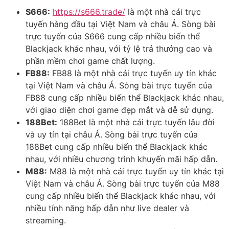
S666:
https://s666.trade/
là một nhà cái trực
tuyến hàng đầu tại Việt Nam và châu Á. Sòng bài
trực tuyến của S666 cung cấp nhiều biến thể
Blackjack khác nhau, với tỷ lệ trả thưởng cao và
phần mềm chơi game chất lượng.
FB88:
FB88 là một nhà cái trực tuyến uy tín khác
tại Việt Nam và châu Á. Sòng bài trực tuyến của
FB88 cung cấp nhiều biến thể Blackjack khác nhau,
với giao diện chơi game đẹp mắt và dễ sử dụng.
188Bet:
188Bet là một nhà cái trực tuyến lâu đời
và uy tín tại châu Á. Sòng bài trực tuyến của
188Bet cung cấp nhiều biến thể Blackjack khác
nhau, với nhiều chương trình khuyến mãi hấp dẫn.
M88:
M88 là một nhà cái trực tuyến uy tín khác tại
Việt Nam và châu Á. Sòng bài trực tuyến của M88
cung cấp nhiều biến thể Blackjack khác nhau, với
nhiều tính năng hấp dẫn như live dealer và
streaming.