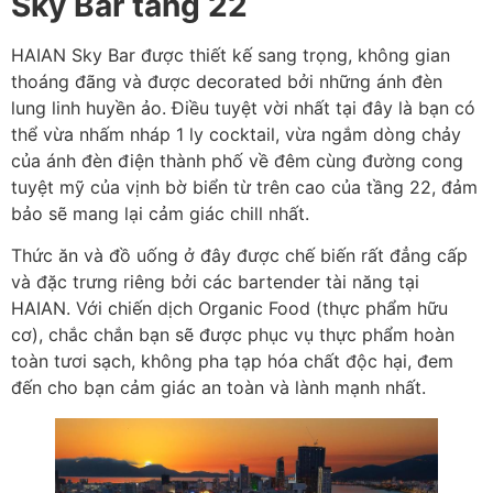
Sky Bar tầng 22
HAIAN Sky Bar được thiết kế sang trọng, không gian
thoáng đãng và được decorated bởi những ánh đèn
lung linh huyền ảo. Điều tuyệt vời nhất tại đây là bạn có
thể vừa nhấm nháp 1 ly cocktail, vừa ngắm dòng chảy
của ánh đèn điện thành phố về đêm cùng đường cong
tuyệt mỹ của vịnh bờ biển từ trên cao của tầng 22, đảm
bảo sẽ mang lại cảm giác chill nhất.
Thức ăn và đồ uống ở đây được chế biến rất đẳng cấp
và đặc trưng riêng bởi các bartender tài năng tại
HAIAN. Với chiến dịch Organic Food (thực phẩm hữu
cơ), chắc chắn bạn sẽ được phục vụ thực phẩm hoàn
toàn tươi sạch, không pha tạp hóa chất độc hại, đem
đến cho bạn cảm giác an toàn và lành mạnh nhất.