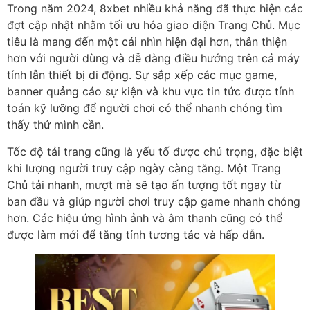
Trong năm 2024, 8xbet nhiều khả năng đã thực hiện các
đợt cập nhật nhằm tối ưu hóa giao diện Trang Chủ. Mục
tiêu là mang đến một cái nhìn hiện đại hơn, thân thiện
hơn với người dùng và dễ dàng điều hướng trên cả máy
tính lẫn thiết bị di động. Sự sắp xếp các mục game,
banner quảng cáo sự kiện và khu vực tin tức được tính
toán kỹ lưỡng để người chơi có thể nhanh chóng tìm
thấy thứ mình cần.
Tốc độ tải trang cũng là yếu tố được chú trọng, đặc biệt
khi lượng người truy cập ngày càng tăng. Một Trang
Chủ tải nhanh, mượt mà sẽ tạo ấn tượng tốt ngay từ
ban đầu và giúp người chơi truy cập game nhanh chóng
hơn. Các hiệu ứng hình ảnh và âm thanh cũng có thể
được làm mới để tăng tính tương tác và hấp dẫn.