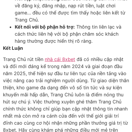
về đăng ký, đăng nhập, nạp rút tiền, luật chơi
game… đều có thể được tìm thấy hoặc liên kết từ
Trang Chủ.
Kết nối với bộ phận hỗ trợ:
Thông tin liên lạc và
cách thức liên hệ với bộ phận chăm sóc khách
hàng thường được hiển thị rõ ràng.
Kết Luận
Trang Chủ rút tiền
nhà cái 8xbet
đã có nhiều cập nhật
và đổi mới đáng kể trong năm 2024 và giai đoạn đầu
năm 2025, thể hiện sự đầu tư liên tục của nền tảng vào
việc nâng cao trải nghiệm người dùng. Từ giao diện thân
thiện, kho game đa dạng đến vô số tin tức và sự kiện
khuyến mãi hấp dẫn, Trang Chủ luôn là điểm nóng thu
hút sự chú ý. Việc thường xuyên ghé thăm Trang Chủ
chính thức không chỉ giúp bạn cập nhật thông tin nhanh
nhất mà còn mở ra cánh cửa đến với thế giới giải trí
đỉnh cao cùng cơ hội nhận những phần thưởng giá trị từ
8xbet. Hãy cùng khám phá những điều mới mẻ trên