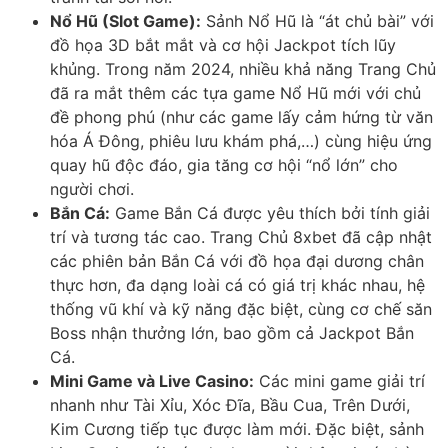
Nổ Hũ (Slot Game):
Sảnh Nổ Hũ là “át chủ bài” với
đồ họa 3D bắt mắt và cơ hội Jackpot tích lũy
khủng. Trong năm 2024, nhiều khả năng Trang Chủ
đã ra mắt thêm các tựa game Nổ Hũ mới với chủ
đề phong phú (như các game lấy cảm hứng từ văn
hóa Á Đông, phiêu lưu khám phá,…) cùng hiệu ứng
quay hũ độc đáo, gia tăng cơ hội “nổ lớn” cho
người chơi.
Bắn Cá:
Game Bắn Cá được yêu thích bởi tính giải
trí và tương tác cao. Trang Chủ 8xbet đã cập nhật
các phiên bản Bắn Cá với đồ họa đại dương chân
thực hơn, đa dạng loài cá có giá trị khác nhau, hệ
thống vũ khí và kỹ năng đặc biệt, cùng cơ chế săn
Boss nhận thưởng lớn, bao gồm cả Jackpot Bắn
Cá.
Mini Game và Live Casino:
Các mini game giải trí
nhanh như Tài Xỉu, Xóc Đĩa, Bầu Cua, Trên Dưới,
Kim Cương tiếp tục được làm mới. Đặc biệt, sảnh