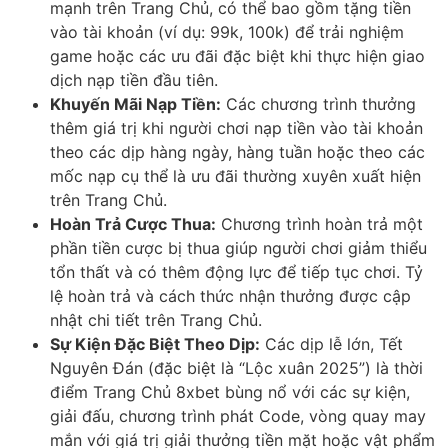
mạnh trên Trang Chủ, có thể bao gồm tặng tiền
vào tài khoản (ví dụ: 99k, 100k) để trải nghiệm
game hoặc các ưu đãi đặc biệt khi thực hiện giao
dịch nạp tiền đầu tiên.
Khuyến Mãi Nạp Tiền:
Các chương trình thưởng
thêm giá trị khi người chơi nạp tiền vào tài khoản
theo các dịp hàng ngày, hàng tuần hoặc theo các
mốc nạp cụ thể là ưu đãi thường xuyên xuất hiện
trên Trang Chủ.
Hoàn Trả Cược Thua:
Chương trình hoàn trả một
phần tiền cược bị thua giúp người chơi giảm thiểu
tổn thất và có thêm động lực để tiếp tục chơi. Tỷ
lệ hoàn trả và cách thức nhận thưởng được cập
nhật chi tiết trên Trang Chủ.
Sự Kiện Đặc Biệt Theo Dịp:
Các dịp lễ lớn, Tết
Nguyên Đán (đặc biệt là “Lộc xuân 2025”) là thời
điểm Trang Chủ 8xbet bùng nổ với các sự kiện,
giải đấu, chương trình phát Code, vòng quay may
mắn với giá trị giải thưởng tiền mặt hoặc vật phẩm